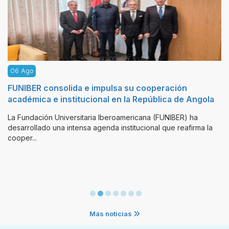
06 Ago
ión
FIDBAN abre la convocatoria para la 2.ª Ronda
de Angola
Inversores en Chile y busca talento emprend
con potencial internacional
ER) ha
reafirma la
La Fundación Innovación y Desarrollo (FIDBAN), institu
promovida por la Universidad Europea del Atlántico
(UNEATLANT...
Más noticias