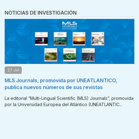
NOTICIAS DE INVESTIGACIÓN
21 Jul
ANTICO,
Investigadores de UNEATLANTICO particip
as
estudio sobre drones autónomos para mejo
operaciones de rescate en accidentes en 
urnals”, promovida
ATLANTIC...
La Dra. Yini Airet Miró, docente investigadora de l
Europea del Atlántico (UNEATLANTICO) y el Dr. Rob