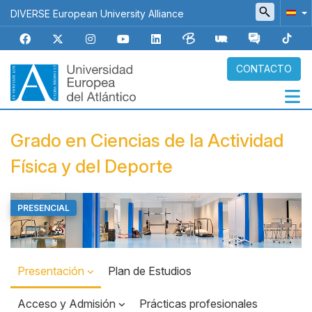
Pasar
DIVERSE European University Alliance
al
contenido
principal
CONTACTO
Navegación
Grado en Ciencias de la Actividad
principal
Física y del Deporte
PRESENCIAL
Top
Banner
Presentación
Plan de Estudios
Acceso y Admisión
Prácticas profesionales