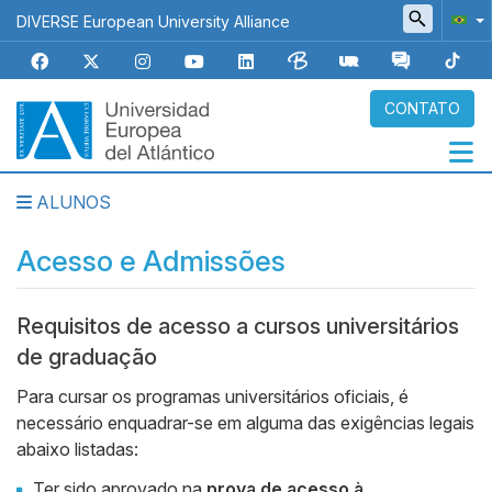
Pular
DIVERSE European University Alliance
para
o
conteúdo
principal
CONTATO
ALUNOS
Navegación
principal
Acesso e Admissões
Requisitos de acesso a cursos universitários
Body
de graduação
Para cursar os programas universitários oficiais, é
necessário enquadrar-se em alguma das exigências legais
abaixo listadas:
Ter sido aprovado na
prova de acesso à