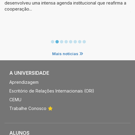
 reafirma a
A Fundação Gustavo Bueno (FGB) realizou, de 20 a 2
julho, em Santo Domingo de la Calzada (La Rioja, Espa
XXII Cu...
Mais notícias
A UNIVERSIDADE
Aprendizagem
Escritório de Relações Internacionais (ORI)
CEMU
Trabalhe Conosco
ALUNOS