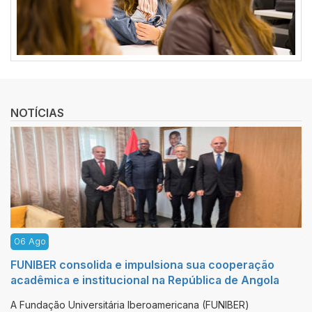
NOTÍCIAS
05 Ago
eração
Celebra-se o XXII Curso de Filosofia da Funda
 Angola
Gustavo Bueno no marco da colaboração com
UNEATLANTICO e a FUNIBER
R)