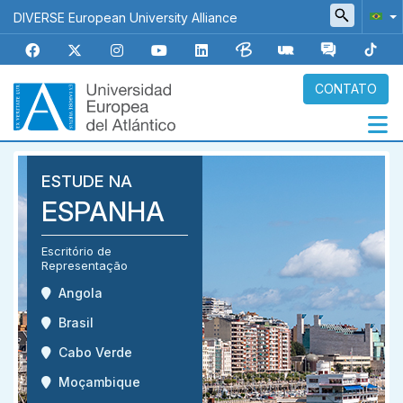
Pular
DIVERSE European University Alliance
para
o
conteúdo
principal
CONTATO
Navegación
ESTUDE NA
principal
ESPANHA
Escritório de
Representação
Angola
Brasil
Cabo Verde
Moçambique