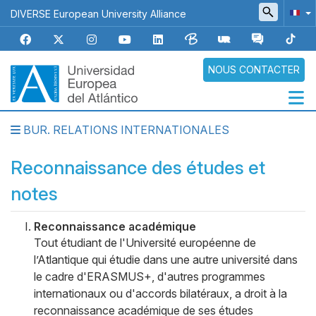
Aller
DIVERSE European University Alliance
au
contenu
principal
NOUS CONTACTER
BUR. RELATIONS INTERNATIONALES
Navegación
principal
Reconnaissance des études et
notes
Reconnaissance académique
Body
Galería
Tout étudiant de l'Université européenne de
l’Atlantique qui étudie dans une autre université dans
le cadre d'ERASMUS+, d'autres programmes
internationaux ou d'accords bilatéraux, a droit à la
reconnaissance académique de ses études