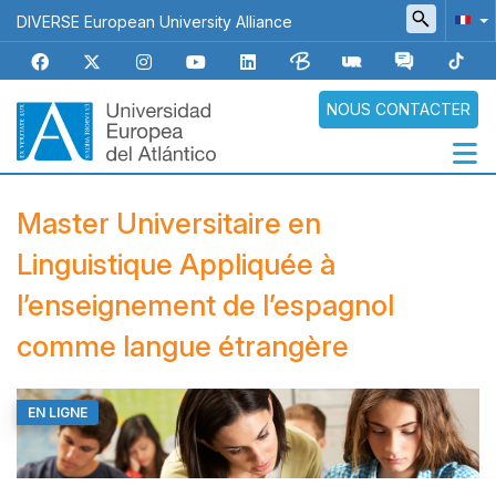
Aller
DIVERSE European University Alliance
au
contenu
principal
NOUS CONTACTER
Navegación
Master Universitaire en
principal
Linguistique Appliquée à
l’enseignement de l’espagnol
comme langue étrangère
EN LIGNE
Top
Banner