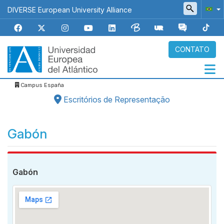
Pular
DIVERSE European University Alliance
para
o
conteúdo
principal
CONTATO
Campus España
Navegación
Escritórios de Representação
principal
Gabón
Gabón