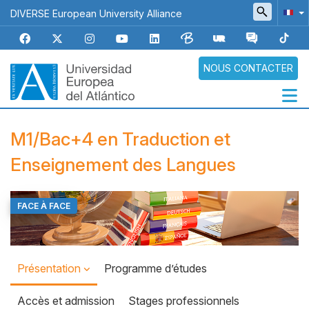
Aller
DIVERSE European University Alliance
au
contenu
principal
NOUS CONTACTER
Navegación
M1/Bac+4 en Traduction et
principal
Enseignement des Langues
FACE À FACE
Top
Banner
Présentation
Programme d’études
Accès et admission
Stages professionnels