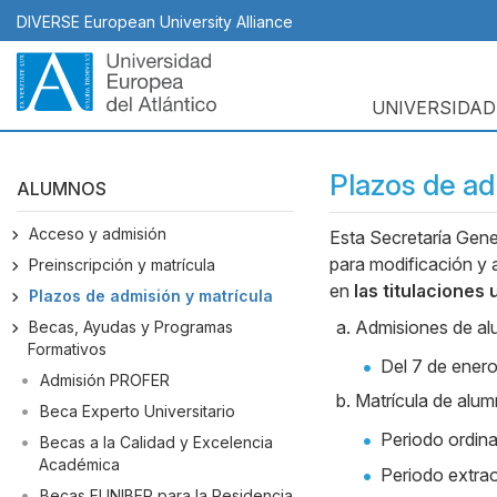
Pasar
DIVERSE European University Alliance
al
contenido
principal
UNIVERSIDAD
Navegación
principal
Plazos de ad
ALUMNOS
Acceso y admisión
Esta Secretaría Gene
Body
para modificación y 
Preinscripción y matrícula
en
las titulaciones
Plazos de admisión y matrícula
Admisiones de al
Becas, Ayudas y Programas
Formativos
Del 7 de enero
Admisión PROFER
Matrícula de alum
Beca Experto Universitario
Periodo ordinar
Becas a la Calidad y Excelencia
Académica
Periodo extrao
Becas FUNIBER para la Residencia