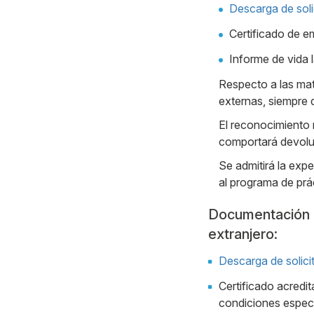
Descarga de soli
Certificado de e
Informe de vida l
Respecto a las mat
externas, siempre 
El reconocimiento 
comportará devolu
Se admitirá la exp
al programa de prác
Documentación a 
extranjero:
Descarga de solicit
Certificado acredit
condiciones específ