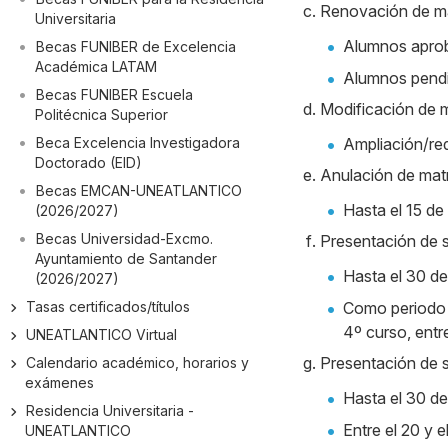
Renovación de ma
Universitaria
Alumnos aproba
Becas FUNIBER de Excelencia
Académica LATAM
Alumnos pendie
Becas FUNIBER Escuela
Modificación de m
Politécnica Superior
Beca Excelencia Investigadora
Ampliación/red
Doctorado (EID)
Anulación de matr
Becas EMCAN-UNEATLANTICO
Hasta el 15 de
(2026/2027)
Becas Universidad-Excmo.
Presentación de s
Ayuntamiento de Santander
Hasta el 30 de
(2026/2027)
Tasas certificados/títulos
Como periodo c
4º curso, entre
UNEATLANTICO Virtual
Presentación de s
Calendario académico, horarios y
exámenes
Hasta el 30 de
Residencia Universitaria -
Entre el 20 y 
UNEATLANTICO