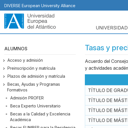
Pasar
DIVERSE European University Alliance
al
contenido
principal
UNIVERSIDAD
Navegación
principal
Tasas y preci
ALUMNOS
Acceso y admisión
Acuerdo del Consejo R
Body
y actividades académ
Preinscripción y matrícula
Plazos de admisión y matrícula
Becas, Ayudas y Programas
Formativos
TÍTULO DE GRA
Admisión PROFER
TÍTULO DE MÁSTER
Beca Experto Universitario
TÍTULO DE MÁSTER 
Becas a la Calidad y Excelencia
Académica
TÍTULO DE MÁSTER 
Becas FUNIBER para la Residencia