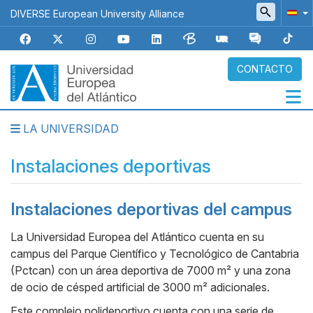
Pasar
DIVERSE European University Alliance
al
contenido
principal
CONTACTO
LA UNIVERSIDAD
Navegación
principal
Instalaciones deportivas
Instalaciones deportivas del campus
Body
La Universidad Europea del Atlántico cuenta en su
campus del Parque Científico y Tecnológico de Cantabria
(Pctcan) con un área deportiva de 7000 m² y una zona
de ocio de césped artificial de 3000 m² adicionales.
Este complejo polideportivo cuenta con una serie de