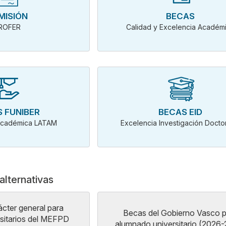
MISIÓN
BECAS
ROFER
Calidad y Excelencia Académ
 FUNIBER
BECAS EID
Académica LATAM
Excelencia Investigación Doct
alternativas
cter general para
Becas del Gobierno Vasco p
rsitarios del MEFPD
alumnado universitario (2026