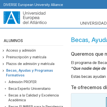
Pasar
DIVERSE European University Alliance
al
contenido
principal
UNIVERSIDAD
Navegación
principal
Becas, Ayud
ALUMNOS
Acceso y admisión
Queremos que no
Body
Preinscripción y matrícula
El programa de Beca
Plazos de admisión y matrícula
“Que nadie deje de 
Becas, Ayudas y Programas
Formativos
Estas becas ayudan a
Admisión PROFER
Te ofrecemos di
Beca Experto Universitario
Becas a la Calidad y Excelencia
Académica
Becas FUNIBER para la Residencia