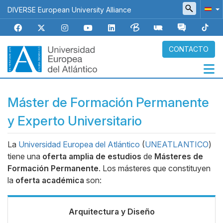
Pasar
DIVERSE European University Alliance
al
contenido
principal
CONTACTO
Navegación
Máster de Formación Permanente
principal
y Experto Universitario
La
Universidad Europea del Atlántico
(
UNEATLANTICO
)
Body
tiene una
oferta amplia de estudios
de
Másteres de
Formación Permanente
. Los másteres que constituyen
la
oferta académica
son:
Arquitectura y Diseño