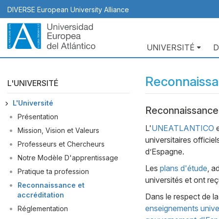
Aller
DIVERSE European University Alliance
au
contenu
principal
UNIVERSITÉ
D
Navegación
principal
Reconnaissan
L'UNIVERSITÉ
L'Université
Reconnaissance
Body
Présentation
L'
UNEATLANTICO
e
Mission, Vision et Valeurs
universitaires officie
Professeurs et Chercheurs
d’Espagne.
Notre Modèle D'apprentissage
Les
plans d'étude
, a
Pratique ta profession
universités et ont re
Reconnaissance et
accréditation
Dans le respect de la 
enseignements unive
Réglementation