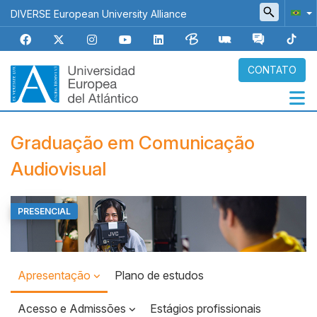
Pular
DIVERSE European University Alliance
para
o
conteúdo
principal
CONTATO
Navegación
Graduação em Comunicação
principal
Audiovisual
PRESENCIAL
Top
Banner
Apresentação
Plano de estudos
Acesso e Admissões
Estágios profissionais