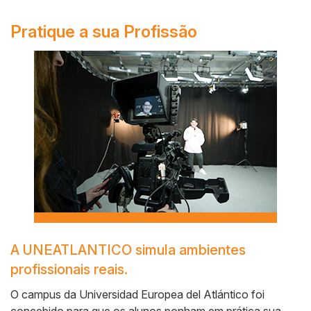
Pratique a sua Profissão
Side
Banner
A UNEATLANTICO simula ambientes
Cuerpo
profissionais reais.
O campus da Universidad Europea del Atlántico foi