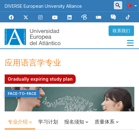
跳
DIVERSE European University Alliance
转
到
主
要
联系我们
内
容
Navegación
应用语言学专业
principal
Gradually expiring study plan
FACE-TO-FACE
Top
Banner
专业介绍
学习计划
报名须知
质量体系