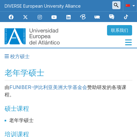
跳
DIVERSE European University Alliance
转
到
主
要
联系我们
内
容
校方硕士
Navegación
principal
老年学硕士
由
FUNIBER-伊比利亚美洲大学基金会
赞助研发的各项课
程。
硕士课程
老年学硕士
培训课程