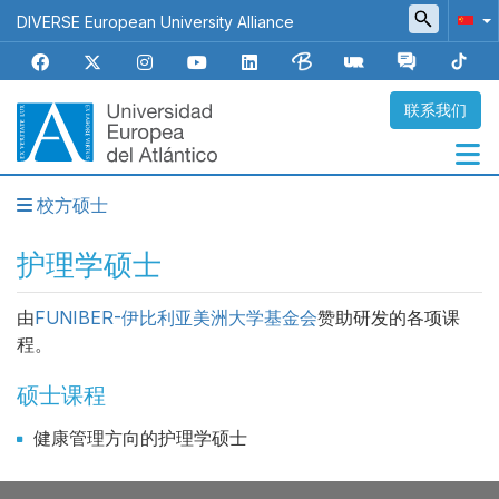
跳
DIVERSE European University Alliance
转
到
主
要
联系我们
内
容
校方硕士
Navegación
principal
护理学硕士
由
FUNIBER-伊比利亚美洲大学基金会
赞助研发的各项课
程。
硕士课程
健康管理方向的护理学硕士