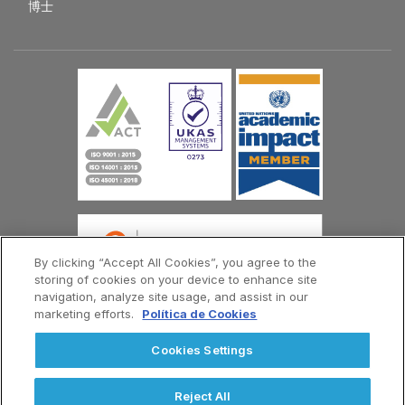
博士
By clicking “Accept All Cookies”, you agree to the
storing of cookies on your device to enhance site
navigation, analyze site usage, and assist in our
marketing efforts.
Política de Cookies
© 欧洲大西洋大学版权所有 2026
Cookies Settings
联系我们
隐私政策
条款和条件
Menú
Reject All