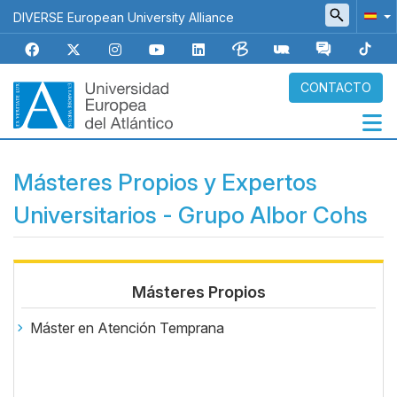
Pasar
DIVERSE European University Alliance
al
contenido
principal
CONTACTO
Navegación
Másteres Propios y Expertos
principal
Universitarios - Grupo Albor Cohs
Body
Másteres Propios
Máster en Atención Temprana