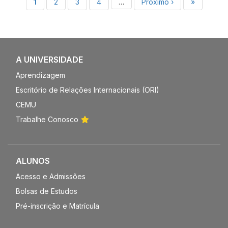
Paginação
Página
1
Página
2
Página
3
Página
4
…
Próxima
Próximo ›
Última
»
atual
página
página
A UNIVERSIDADE
Aprendizagem
Escritório de Relações Internacionais (ORI)
CEMU
Trabalhe Conosco
ALUNOS
Acesso e Admissões
Bolsas de Estudos
Pré-inscrição e Matrícula