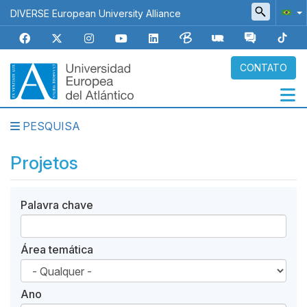
Pular
DIVERSE European University Alliance
para
o
conteúdo
principal
CONTATO
PESQUISA
Navegación
principal
Projetos
Palavra chave
Área temática
Ano