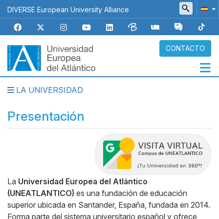
Pasar
DIVERSE European University Alliance
al
contenido
principal
CONTACTO
LA UNIVERSIDAD
Navegación
principal
Presentación
Body
La
Universidad Europea del Atlántico
(UNEATLANTICO)
es una fundación de educación
superior ubicada en Santander, España, fundada en 2014.
Forma parte del sistema universitario español y ofrece