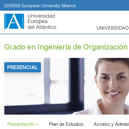
Pasar
DIVERSE European University Alliance
al
contenido
principal
UNIVERSIDAD
Navegación
principal
Grado en Ingeniería de Organización 
PRESENCIAL
Top
Banner
Presentación
Plan de Estudios
Acceso y Admis