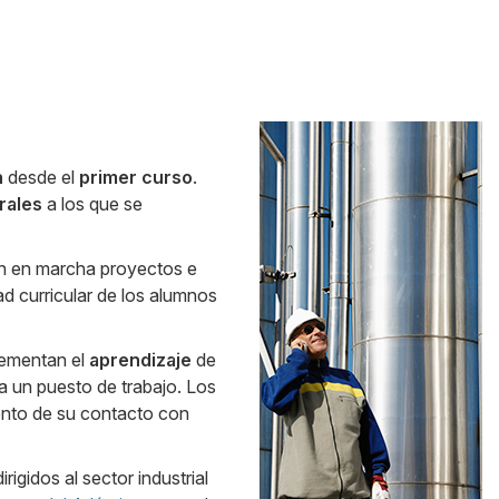
Side
n
desde el
primer curso
.
Banner
rales
a los que se
an en marcha proyectos e
dad curricular de los alumnos
lementan el
aprendizaje
de
a un puesto de trabajo. Los
iento de su contacto con
rigidos al sector industrial