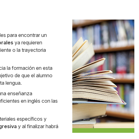
Side
dades para encontrar un
Banner
orales
ya requieren
ente o la trayectoria
ia la formación en esta
bjetivo de que el alumno
sta lengua.
una enseñanza
icientes en inglés con las
eriales específicos y
gresiva
y al finalizar habrá