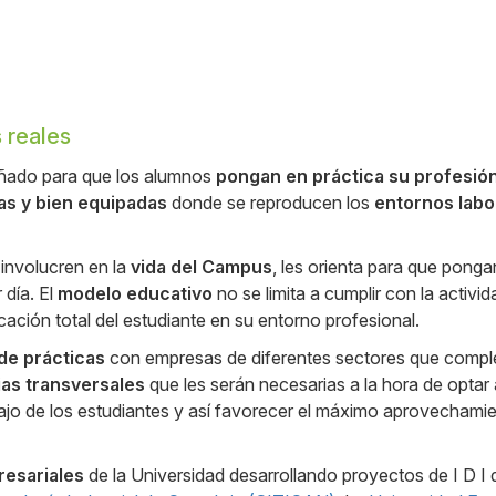
 reales
ñado para que los alumnos
pongan en práctica su profesió
as y bien equipadas
donde se reproducen los
entornos labo
involucren en la
vida del Campus
, les orienta para que pong
 día. El
modelo educativo
no se limita a cumplir con la activi
icación total del estudiante en su entorno profesional.
de prácticas
con empresas de diferentes sectores que comp
as transversales
que les serán necesarias a la hora de optar 
abajo de los estudiantes y así favorecer el máximo aprovecham
resariales
de la Universidad desarrollando proyectos de I D I di