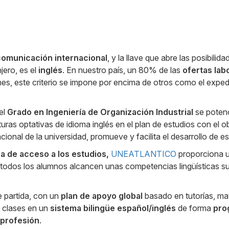
comunicación internacional
, y la llave que abre las posibili
ero, es el
inglés
. En nuestro país, un 80% de las
ofertas lab
s, este criterio se impone por encima de otros como el expedi
el
Grado en Ingeniería de Organización Industrial
se potenc
uras optativas de idioma inglés en el plan de estudios con el o
acional de la universidad, promueve y facilita el desarrollo de e
a de acceso a los estudios,
UNEATLANTICO
proporciona 
 todos los alumnos alcancen unas competencias lingüísticas suf
 partida, con un
plan de apoyo global
basado en tutorías, mat
s clases en un
sistema bilingüe español/inglés
de forma
pro
 profesión
.