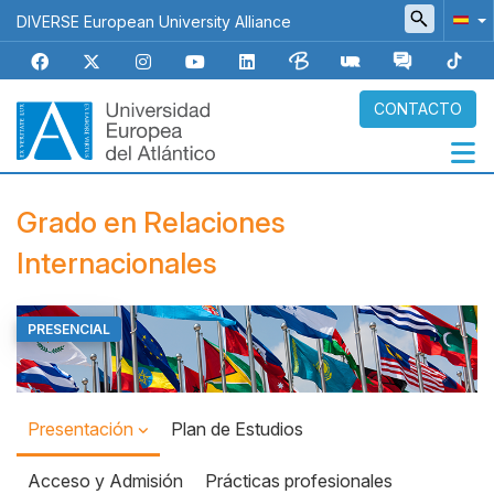
Pasar
DIVERSE European University Alliance
al
contenido
principal
CONTACTO
Navegación
Grado en Relaciones
principal
Internacionales
PRESENCIAL
Top
Banner
Presentación
Plan de Estudios
Acceso y Admisión
Prácticas profesionales