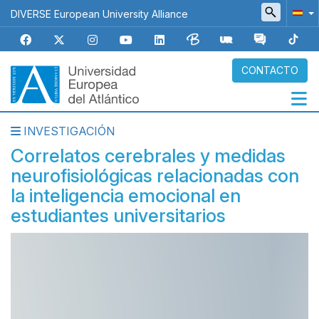
Pasar
DIVERSE European University Alliance
al
contenido
principal
CONTACTO
INVESTIGACIÓN
Navegación
Correlatos cerebrales y medidas
principal
neurofisiológicas relacionadas con
la inteligencia emocional en
estudiantes universitarios
Imagen