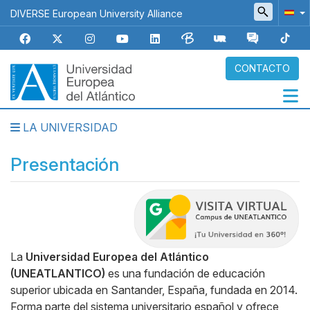
Pasar
DIVERSE European University Alliance
al
contenido
principal
CONTACTO
LA UNIVERSIDAD
Navegación
principal
Presentación
Body
La
Universidad Europea del Atlántico
(UNEATLANTICO)
es una fundación de educación
superior ubicada en Santander, España, fundada en 2014.
Forma parte del sistema universitario español y ofrece