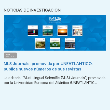
NOTICIAS DE INVESTIGACIÓN
21 Jul
romovida por UNEATLANTICO,
Investigadores de U
úmeros de sus revistas
estudio sobre drones
operaciones de resca
ingual Scientific (MLS) Journals”, promovida
uropea del Atlántico (UNEATLANTIC...
La Dra. Yini Airet Miró, d
Europea del Atlántico (UN