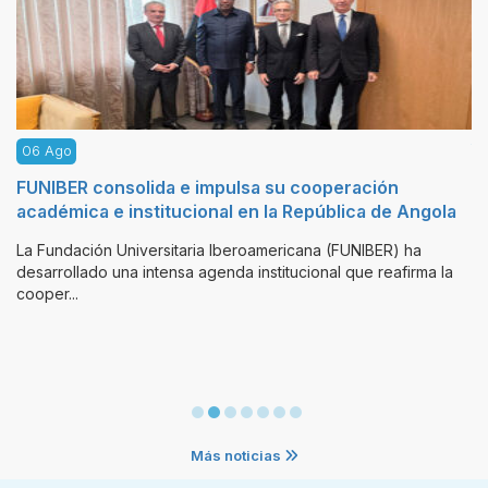
06 Ago
 su cooperación
FIDBAN abre la convocatoria par
 la República de Angola
Inversores en Chile y busca ta
con potencial internacional
americana (FUNIBER) ha
stitucional que reafirma la
La Fundación Innovación y Desarrollo (
promovida por la Universidad Europea 
(UNEATLANT...
Más noticias