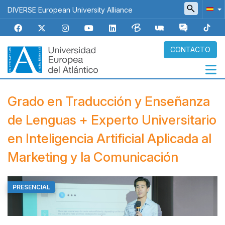
Pasar
DIVERSE European University Alliance
al
contenido
principal
CONTACTO
Navegación
Grado en Traducción y Enseñanza
principal
de Lenguas + Experto Universitario
en Inteligencia Artificial Aplicada al
Marketing y la Comunicación
PRESENCIAL
Top
Banner