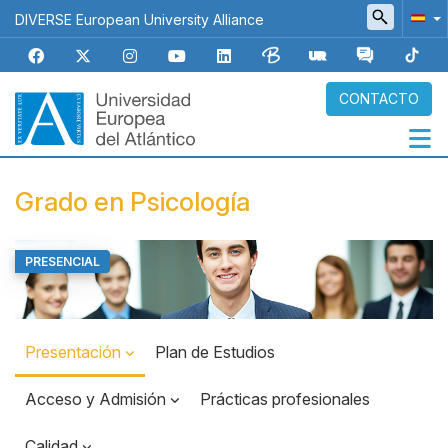
Pasar
DIVERSE European University Alliance
al
contenido
principal
CONTACTO
Navegación
Grado en Psicología
principal
PRESENCIAL
Top
Banner
Presentación
Plan de Estudios
Acceso y Admisión
Prácticas profesionales
Calidad