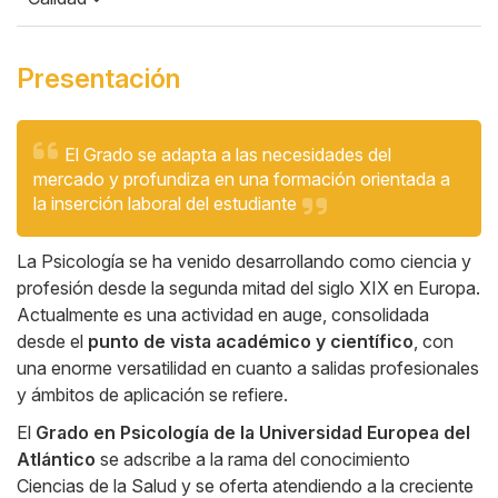
Presentación
Cita
Cuerpo
El Grado se adapta a las necesidades del
mercado y profundiza en una formación orientada a
la inserción laboral del estudiante
La Psicología se ha venido desarrollando como ciencia y
profesión desde la segunda mitad del siglo XIX en Europa.
Actualmente es una actividad en auge, consolidada
desde el
punto de vista académico y científico
, con
una enorme versatilidad en cuanto a salidas profesionales
y ámbitos de aplicación se refiere.
El
Grado en Psicología de la Universidad Europea del
Atlántico
se adscribe a la rama del conocimiento
Ciencias de la Salud y se oferta atendiendo a la creciente